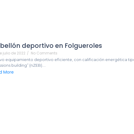
bellón deportivo en Folgueroles
e julio de 2022
/
No Comments
o equipamiento deportivo eficiente, con calificación energética ti
sions building” (nZEB)....
d More