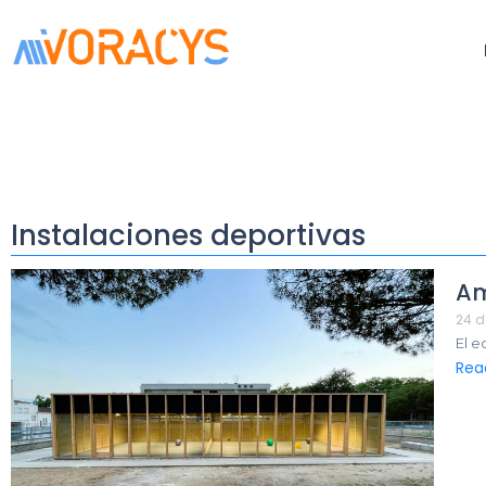
Instalaciones deportivas
Am
24 d
El e
Rea