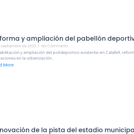
forma y ampliación del pabellón deportiv
e septiembre de 2022
/
No Comments
bilitación y ampliación del polideportivo existente en Calafell, refor
aciones en la urbanización...
d More
novación de la pista del estadio municip