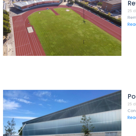
Re
25 d
Remo
Rea
Po
25 d
Cons
Rea