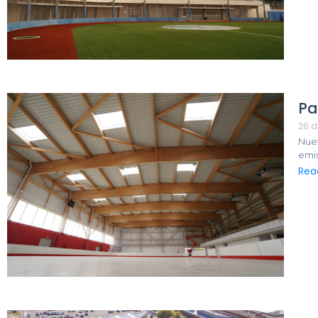
Pa
26 d
Nuev
emis
Rea