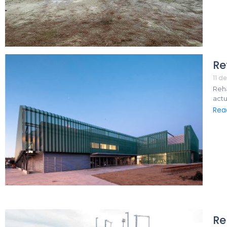
Re
11 d
Reha
actu
Rea
Re