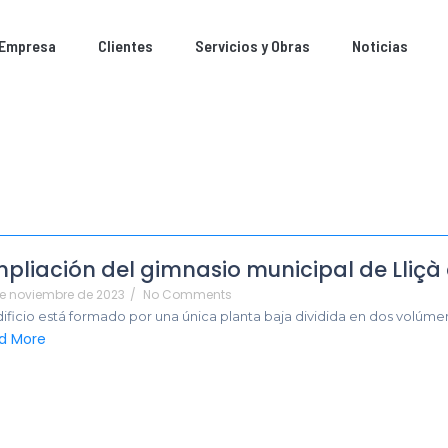
Empresa
Clientes
Servicios y Obras
Noticias
pliación del gimnasio municipal de Lliçà 
e noviembre de 2023
/
No Comments
dificio está formado por una única planta baja dividida en dos volúmen
d More