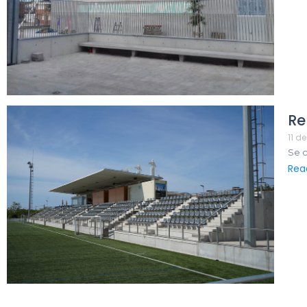
Re
11 de
Se c
Rea