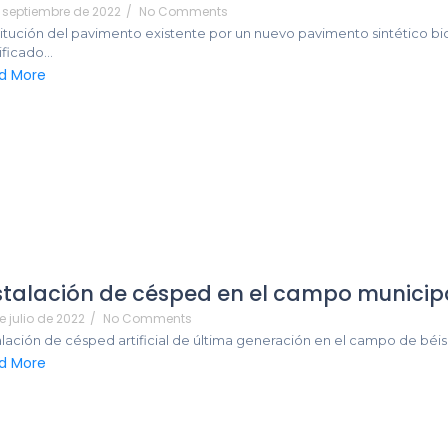
 septiembre de 2022
/
No Comments
itución del pavimento existente por un nuevo pavimento sintético bi
ificado...
d More
stalación de césped en el campo municipa
e julio de 2022
/
No Comments
alación de césped artificial de última generación en el campo de béis
d More