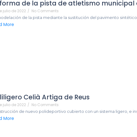
forma de la pista de atletismo municipal
e julio de 2022
/
No Comments
delación de la pista mediante la sustitución del pavimento sintético y 
d More
liligero Celià Artiga de Reus
e julio de 2022
/
No Comments
trucción de nuevo polideportivo cubierto con un sistema ligero, e ins
d More