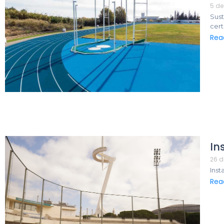
5 de
Sust
cert
Rea
In
26 d
Inst
Rea