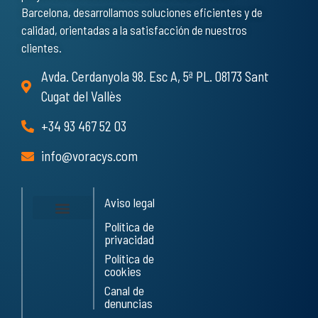
Barcelona, desarrollamos soluciones eficientes y de
calidad, orientadas a la satisfacción de nuestros
clientes.
Avda. Cerdanyola 98. Esc A, 5ª PL. 08173 Sant
Cugat del Vallès
+34 93 467 52 03
info@voracys.com
Aviso legal
Política de
Servicios y Obras
Trabaja con nosotros
privacidad
Política de
cookies
Canal de
denuncias