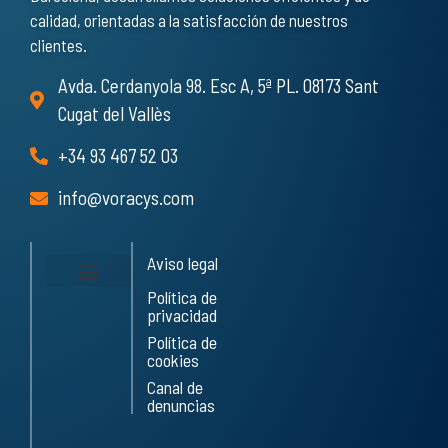
calidad, orientadas a la satisfacción de nuestros
clientes.
Avda. Cerdanyola 98. Esc A, 5ª PL. 08173 Sant
Cugat del Vallès
+34 93 467 52 03
info@voracys.com
Aviso legal
Política de
Servicios y Obras
Trabaja con nosotros
privacidad
Política de
cookies
Canal de
denuncias