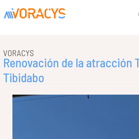
VORACYS
Renovación de la atracción T
Tibidabo